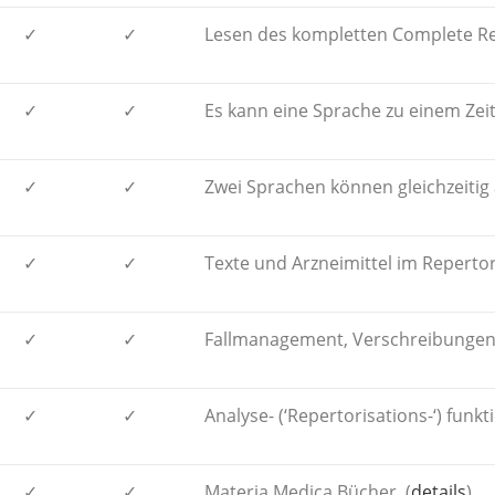
✓
✓
Lesen des kompletten Complete Re
✓
✓
Es kann eine Sprache zu einem Zei
✓
✓
Zwei Sprachen können gleichzeitig
✓
✓
Texte und Arzneimittel im Reperto
✓
✓
Fallmanagement, Verschreibungen
✓
✓
Analyse- (‘Repertorisations-‘) funkt
✓
✓
Materia Medica Bücher. (
details
)